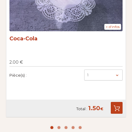
+ d'infos
Coca-Cola
2.00 €
1
Pièce(s) :
1.50
Total :
€