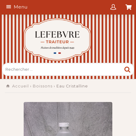
Menu
Accueil
›
Boissons
› Eau Cristalline